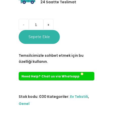
24 Saatte Teslimat
Sepete Ekle
Temsilcimizle sohbet etmek için bu
özelliği kullanın.
Need Help? Chat us via Whatsapp
Stok kodu:
030
Kategoriler:
Ev Tekstili
,
Genel