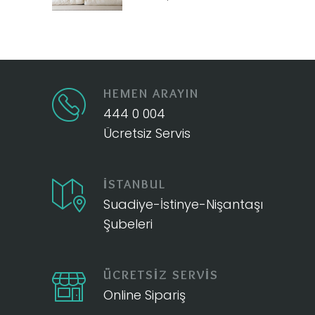
HEMEN ARAYIN
444 0 004
Ücretsiz Servis
İSTANBUL
Suadiye-İstinye-Nişantaşı
Şubeleri
ÜCRETSİZ SERVİS
Online Sipariş