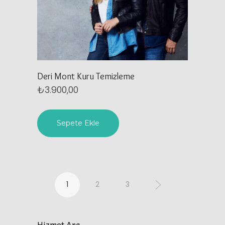
Deri Mont Kuru Temizleme
₺
3.900,00
Sepete Ekle
1
2
3
Hizmet Ara