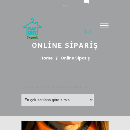
ONLINE SIPARIŞ
Home
/
Online Sipariş
25 sonuçtan 1-9 arası gösteriliyor