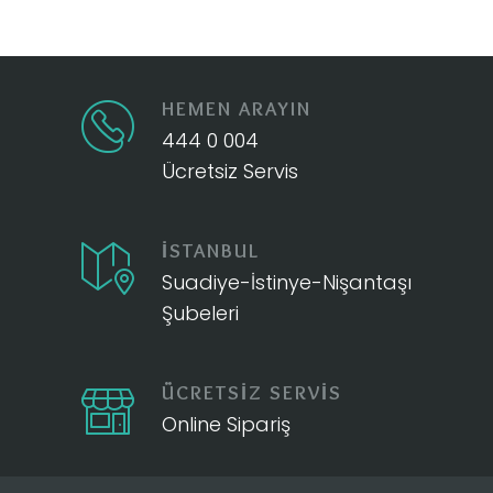
HEMEN ARAYIN
444 0 004
Ücretsiz Servis
İSTANBUL
Suadiye-İstinye-Nişantaşı
Şubeleri
ÜCRETSİZ SERVİS
Online Sipariş