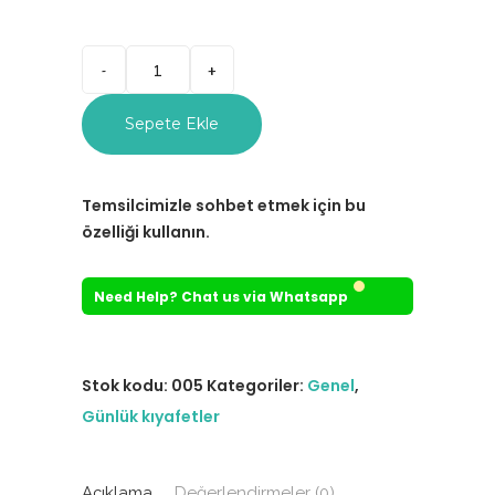
Sepete Ekle
Temsilcimizle sohbet etmek için bu
özelliği kullanın.
Need Help? Chat us via Whatsapp
Stok kodu:
005
Kategoriler:
Genel
,
Günlük kıyafetler
Açıklama
Değerlendirmeler (0)