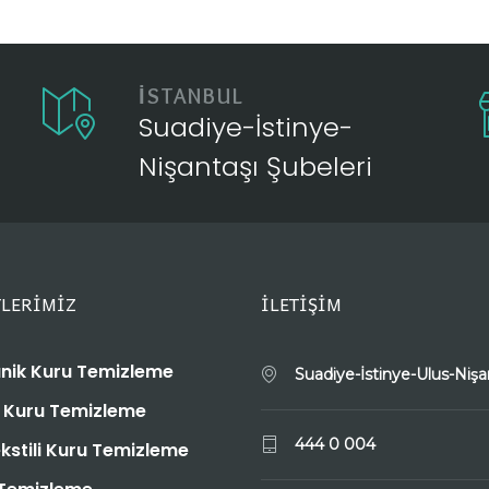
İSTANBUL
Suadiye-İstinye-
Nişantaşı Şubeleri
LERİMİZ
İLETİŞİM
nik Kuru Temizleme
Suadiye-İstinye-Ulus-Nişa
i Kuru Temizleme
444 0 004
ekstili Kuru Temizleme