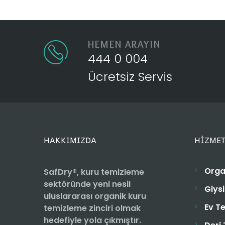
HEMEN ARAYIN
444 0 004
Ücretsiz Servis
HAKKIMIZDA
HİZMET
Orga
SafDry®, kuru temizleme
sektöründe yeni nesil
Giys
uluslararası organik kuru
Ev T
temizleme zinciri olmak
hedefiyle yola çıkmıştır.