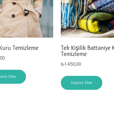
 Kuru Temizleme
Tek Kişilik Battaniye
Temizleme
,00
₺
1.450,00
pete Ekle
Sepete Ekle