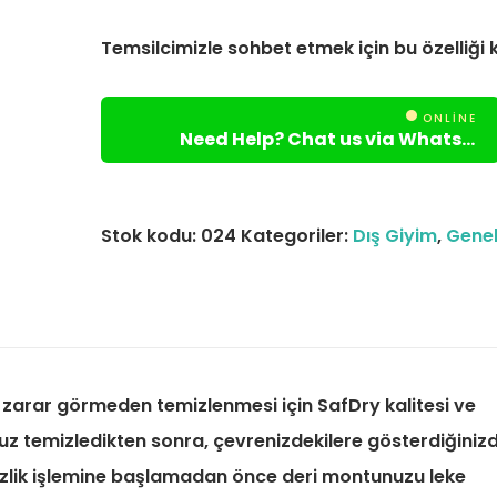
Temsilcimizle sohbet etmek için bu özelliği k
ONLINE
Need Help? Chat us via Whatsapp
Stok kodu:
024
Kategoriler:
Dış Giyim
,
Gene
 zarar görmeden temizlenmesi için SafDry kalitesi ve
z temizledikten sonra, çevrenizdekilere gösterdiğinizd
izlik işlemine başlamadan önce deri montunuzu leke