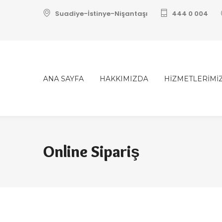
Suadiye-İstinye-Nişantaşı
444 0 004
ANA SAYFA
HAKKIMIZDA
HİZMETLERİMİ
Online Sipariş