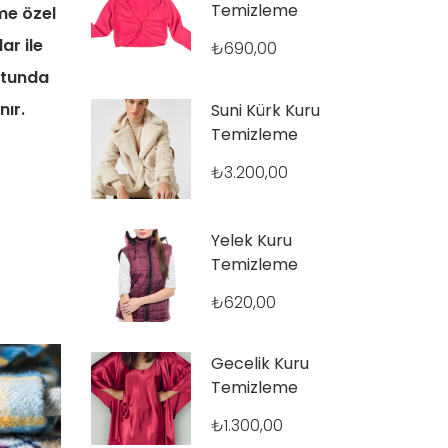
Temizleme
me özel
ar ile
₺
690,00
otunda
nır.
Suni Kürk Kuru
Temizleme
₺
3.200,00
Yelek Kuru
Temizleme
₺
620,00
Gecelik Kuru
Temizleme
₺
1.300,00