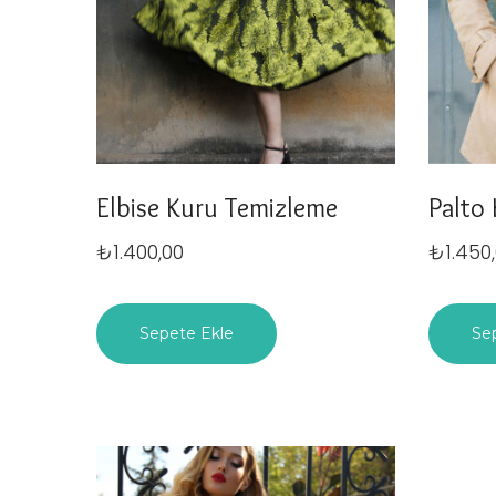
Elbise Kuru Temizleme
Palto
₺
1.400,00
₺
1.450
Sepete Ekle
Se