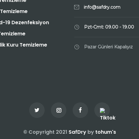
 Temizleme
info@safdry.com
 Temizleme
d-19 Dezenfeksiyon
Pzt-Cmt: 09.00 - 19.00
 Temizleme
nlik Kuru Temizleme
Pazar Günleri Kapalıyız
© Copyright 2021
SafDry
by
tohum's